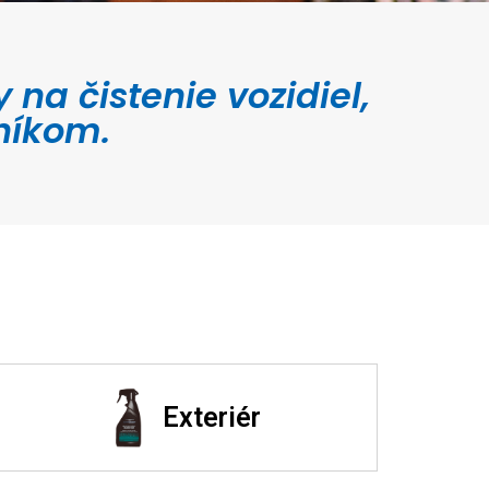
a čistenie vozidiel,
níkom.
Exteriér