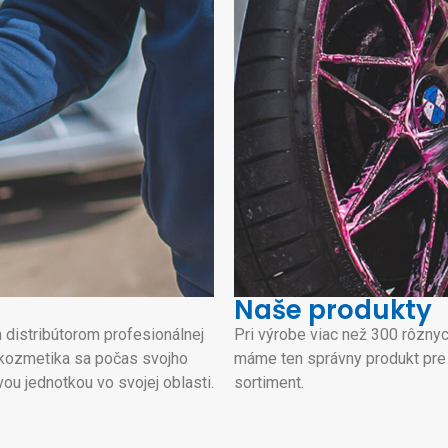
Naše produkty
distribútorom profesionálnej
Pri výrobe viac než 300 rôzny
kozmetika sa počas svojho
máme ten správny produkt pre v
ou jednotkou vo svojej oblasti.
sortiment.