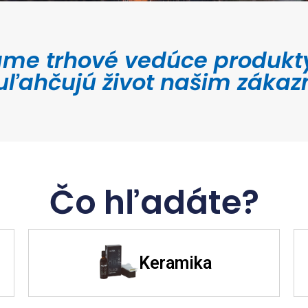
 trhové vedúce produkty n
 uľahčujú život našim zákaz
Čo hľadáte?
Keramika