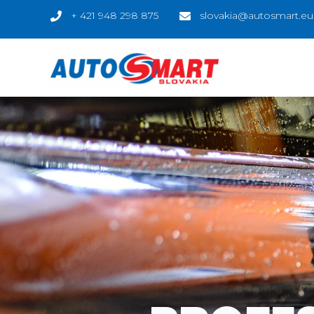
+ 421 948 298 875
slovakia@autosmart.eu